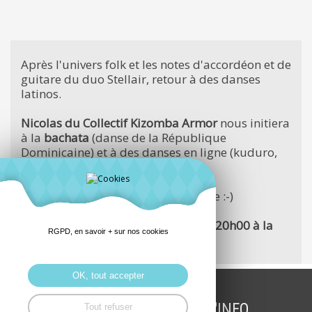
Après l'univers folk et les notes d'accordéon et de
guitare du duo Stellair, retour à des danses
latinos.
Nicolas du Collectif Kizomba Armor
nous initiera
à la
bachata
(danse de la République
Dominicaine) et à des danses en ligne (kuduro,
salsa).
Ambiance ensoleillée en perspective :-)
Rendez-vous le vendredi 28 mars à 20h00 à la
RGPD, en savoir + sur nos cookies
maison de quartier. (5€ la séance)
OK, tout accepter
INSCRIPTION LETTRE D'INFO
Tout refuser