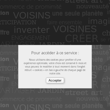
Pour accéder à ce service :
Nous utilisons des cookies pour profiter d'une
expérience optimisée, votre choix est conservé 6 mois et
vous pouvez le modifier à tout moment dans l'onglet
réduit « cookies » en bas à gauche de chaque page de
notre site.