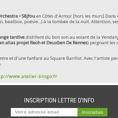
rchestra • S8jfou
en Côtes d'Armor [hors les murs] Dans un
, beatbox, poésie...) à la tombée de la nuit. Attention, se
nge tardive
distillent du bon son au volant de la Vendan
 alias projet Reoh et Deuxben De Rennes
) peignant les
intre et d'une fanfare au Square Barillot. Avec l'artiste 
s
tp://www.atelier-bingo.fr
INSCRIPTION LETTRE D'INFO