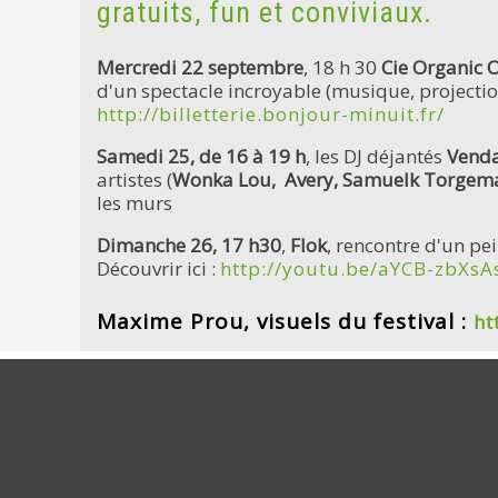
gratuits, fun et conviviaux.
Mercredi 22 septembre
, 18 h 30
Cie Organic O
d'un spectacle incroyable (musique, projection
http://billetterie.bonjour-minuit.fr/
Samedi 25, de 16 à 19 h
, les DJ déjantés
Venda
artistes (
Wonka Lou, Avery, Samuelk Torgeman
les murs
Dimanche 26, 17 h30
,
Flok
, rencontre d'un pe
Découvrir ici :
http://youtu.be/aYCB-zbXsA
Maxime Prou, visuels du festival :
ht