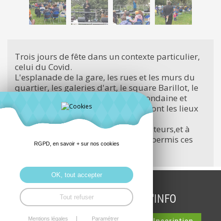
Trois jours de fête dans un contexte particulier,
celui du Covid.
L'esplanade de la gare, les rues et les murs du
quartier, les galeries d'art, le square Barillot, le
parking des bus, le tertre Marie Dondaine et
me^me des boites aux lettres tels sont les lieux
investis cette année..
Merci à tous les artistes, aux spectateurs,et à
l'équipe d'animation du CAR qui a permis ces
RGPD, en savoir + sur nos cookies
moments partagés ensemble.
OK, tout accepter
INSCRIPTION LETTRE D'INFO
Tout refuser
Mentions légales
Paramétrer