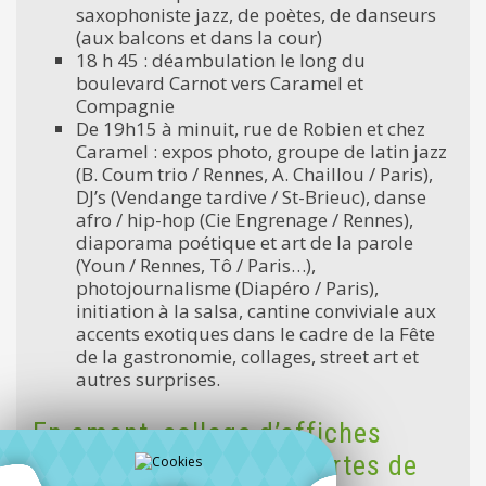
saxophoniste jazz, de poètes, de danseurs
(aux balcons et dans la cour)
18 h 45 : déambulation le long du
boulevard Carnot vers Caramel et
Compagnie
De 19h15 à minuit, rue de Robien et chez
Caramel : expos photo, groupe de latin jazz
(B. Coum trio / Rennes, A. Chaillou / Paris),
DJ’s (Vendange tardive / St-Brieuc), danse
afro / hip-hop (Cie Engrenage / Rennes),
diaporama poétique et art de la parole
(Youn / Rennes, Tô / Paris…),
photojournalisme (Diapéro / Paris),
initiation à la salsa, cantine conviviale aux
accents exotiques dans le cadre de la Fête
de la gastronomie, collages, street art et
autres surprises.
En amont, collage d’affiches
photo sur les murs et portes de