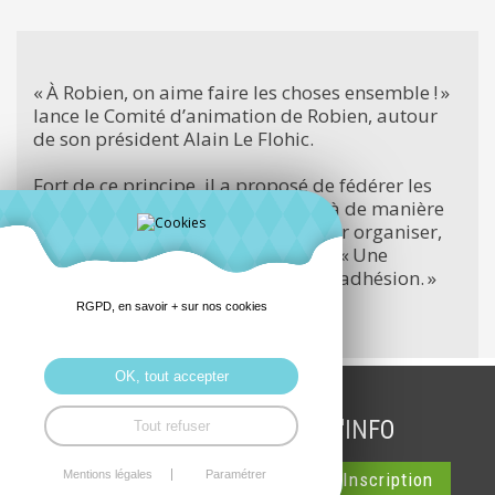
« À Robien, on aime faire les choses ensemble ! »
lance le Comité d’animation de Robien, autour
de son président Alain Le Flohic.
Fort de ce principe, il a proposé de fédérer les
animations qui se déroulaient déjà de manière
individuelle et de se regrouper pour organiser,
sur trois jours, un marché de Noël. « Une
proposition qui a suscité une forte adhésion. »
RGPD, en savoir + sur nos cookies
la suite
OK, tout accepter
INSCRIPTION LETTRE D'INFO
Tout refuser
Mentions légales
Paramétrer