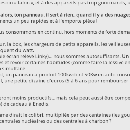
besoin « talon », et à des appareils pas trop gourmands, u
alors, ton panneau, il sert à rien...quand il y a des nuages
ements un peu rapides et à l'emporte pièce !
nous consommons en continu, hors moments de forte demande
teur, la box, les chargeurs de petits appareils, les veilleu
oquent du watt.
e écran relevé Linky)... nous sommes autosuffisants.
Un 
 et revoir certaines habitudes (comme faire la lessive en
n simultané.
t, un panneau a produit 100kwdont 50Kw en auto consom
, une petite dizaine d'euros (5 à 6 ans pour rembourser 
eront moins productifs... mais cela peut aussi être comp
s) de cadeau à Enedis.
e dirait le colibri, multipliée par des centaines (les goutt
 centrales nucléaires ou des centrales à charbon ?