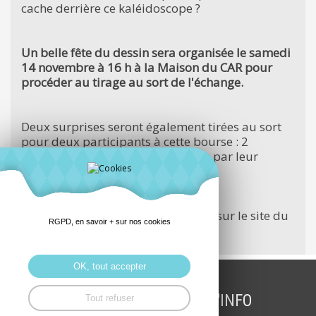
cache derrière ce kaléidoscope ?
Un belle fête du dessin sera organisée le samedi
14 novembre à 16 h à la Maison du CAR pour
procéder au tirage au sort de l'échange.
Deux surprises seront également tirées au sort
pour deux participants à cette bourse : 2
planches originales de BD signées par leur
auteur Jean Christophe Balan.
Prochainement plus d'information sur le site du
RGPD, en savoir + sur nos cookies
CAR.
OK, tout accepter
INSCRIPTION LETTRE D'INFO
Tout refuser