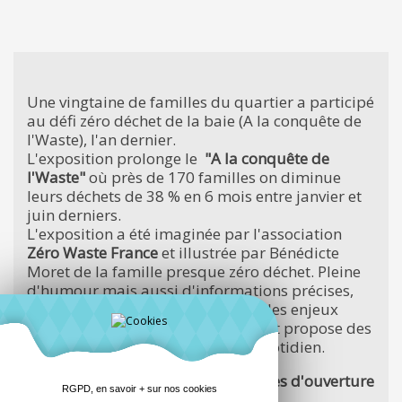
Une vingtaine de familles du quartier a participé
au défi zéro déchet de la baie (A la conquête de
l'Waste), l'an dernier.
L'exposition prolonge le
"A la conquête de
l'Waste"
où près de 170 familles on diminue
leurs déchets de 38 % en 6 mois entre janvier et
juin derniers.
L'exposition a été imaginée par l'association
Zéro Waste France
et illustrée par Bénédicte
Moret de la famille presque zéro déchet. Pleine
d'humour mais aussi d'informations précises,
elle vous guide pour comprendre les enjeux
d'une consommation zéro déchet et propose des
solutions simples à adopter au quotidien.
A voir (gratuitement) sur les horaires d'ouverture
RGPD, en savoir + sur nos cookies
du magasin.