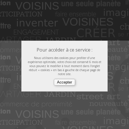
Pour accéder à ce service :
Nous utilisons des cookies pour profiter d'une
expérience optimisée, votre choix est conservé 6 mois et
vous pouvez le modifier à tout moment dans l'onglet
réduit « cookies » en bas à gauche de chaque page de
notre site.