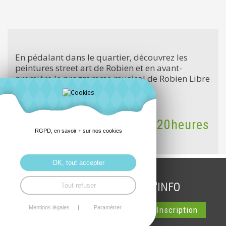
En pédalant dans le quartier, découvrez les
peintures street art de Robien et en avant-
première le programme musical de Robien Libre
#3.
Rendez-vous le 18 juin à 20heures
RGPD, en savoir + sur nos cookies
dans la Cour Carnot
OK, tout accepter
INSCRIPTION LETTRE D'INFO
Tout refuser
Mentions légales
Paramétrer