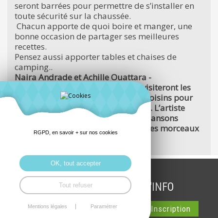
seront barrées pour permettre de s’installer en
toute sécurité sur la chaussée.
Chacun apporte de quoi boire et manger, une
bonne occasion de partager ses meilleures
recettes.
Pensez aussi apporter tables et chaises de
camping..
Naira Andrade et Achille Ouattara -
accompagnés de leurs guitares - visiteront les
rassemblements conviviaux entre voisins pour
un moment de musique voyageuse. L’artiste
franco-bolivienne proposera des chansons
d’Amérique du Sud, le burkinabé des morceaux
RGPD, en savoir + sur nos cookies
afro-jazz-soul…
OK, tout accepter
INSCRIPTION LETTRE D'INFO
Tout refuser
Mentions légales
Paramétrer