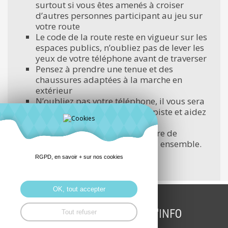
surtout si vous êtes amenés à croiser
d’autres personnes participant au jeu sur
votre route
Le code de la route reste en vigueur sur les
espaces publics, n’oubliez pas de lever les
yeux de votre téléphone avant de traverser
Pensez à prendre une tenue et des
chaussures adaptées à la marche en
extérieur
N’oubliez pas votre téléphone, il vous sera
indispensable pour suivre la piste et aidez
le père noël
Nous pensons limiter le nombre de
personnes à 6 pour faire le jeu ensemble.
RGPD, en savoir + sur nos cookies
Bonnes balades
OK, tout accepter
INSCRIPTION LETTRE D'INFO
Tout refuser