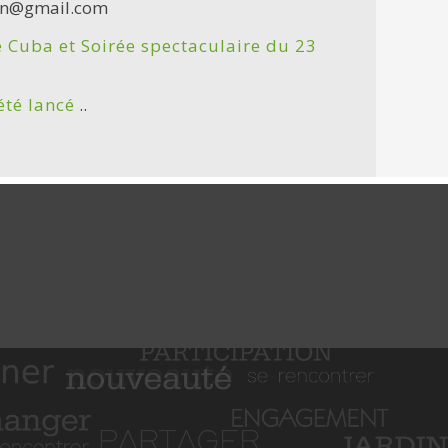
swan@gmail.com
 Cuba et Soirée spectaculaire du 23
été lancé
..