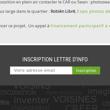
exposition en plein air contacter le CAR ou Swan : photo
us large dans le quartier :
Robièn Libré
,
Expo photos de
cer ce projet.. Un appel à
financement participatif a 
INSCRIPTION LETTRE D'INFO