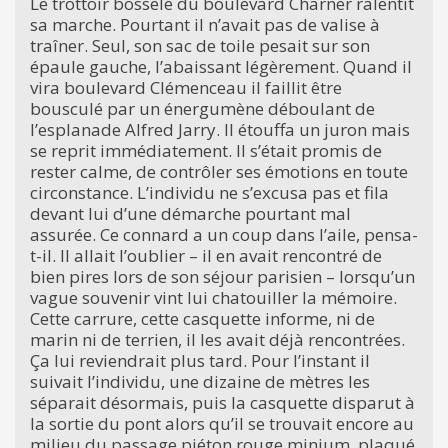
Le trottoir bosselé du boulevard Charner ralentit
sa marche. Pourtant il n’avait pas de valise à
traîner. Seul, son sac de toile pesait sur son
épaule gauche, l’abaissant légèrement. Quand il
vira boulevard Clémenceau il faillit être
bousculé par un énergumène déboulant de
l’esplanade Alfred Jarry. Il étouffa un juron mais
se reprit immédiatement. Il s’était promis de
rester calme, de contrôler ses émotions en toute
circonstance. L’individu ne s’excusa pas et fila
devant lui d’une démarche pourtant mal
assurée. Ce connard a un coup dans l’aile, pensa-
t-il. Il allait l’oublier – il en avait rencontré de
bien pires lors de son séjour parisien – lorsqu’un
vague souvenir vint lui chatouiller la mémoire.
Cette carrure, cette casquette informe, ni de
marin ni de terrien, il les avait déjà rencontrées.
Ça lui reviendrait plus tard. Pour l’instant il
suivait l’individu, une dizaine de mètres les
séparait désormais, puis la casquette disparut à
la sortie du pont alors qu’il se trouvait encore au
milieu du passage piéton rouge minium, plaqué