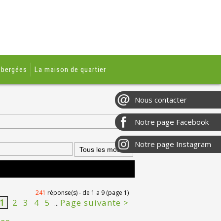
ébergées
La maison de quartier
241
réponse(s) - de 1 a 9 (page 1)
1
2
3
4
5
Page suivante >
...