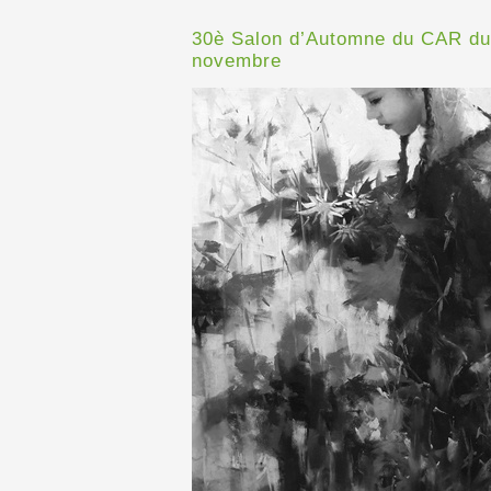
30è Salon d’Automne du CAR du
novembre