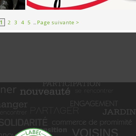
1
2
3
4
5
Page suivante >
...