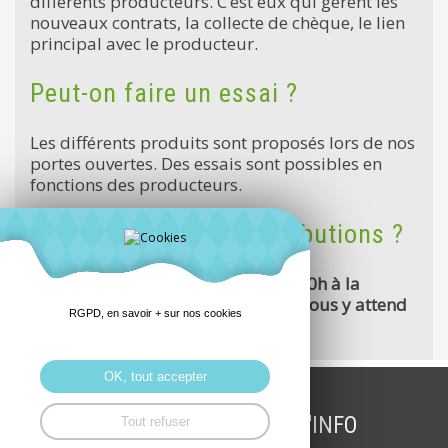
différents producteurs. C’est eux qui gèrent les
nouveaux contrats, la collecte de chèque, le lien
principal avec le producteur.
Peut-on faire un essai ?
Les différents produits sont proposés lors de nos
portes ouvertes. Des essais sont possibles en
fonctions des producteurs.
Quand ont lieu les distributions ?
Chaque mercredi soir de 18h30 à 20h à la
maison de quartier de Robien. On vous y attend
RGPD, en savoir + sur nos cookies
nombreux !
OK, tout accepter
INSCRIPTION LETTRE D'INFO
Tout refuser