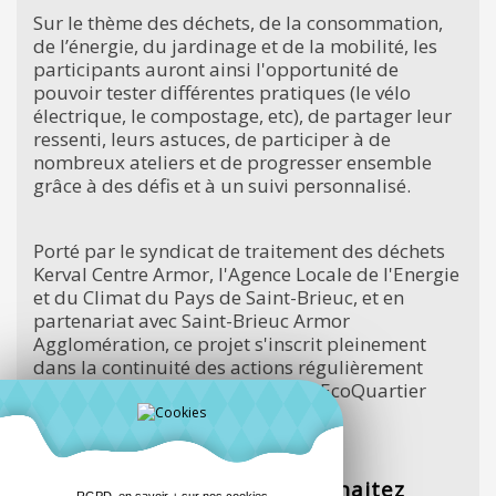
Sur le thème des déchets, de la consommation,
de l’énergie, du jardinage et de la mobilité, les
participants auront ainsi l'opportunité de
pouvoir tester différentes pratiques (le vélo
électrique, le compostage, etc), de partager leur
ressenti, leurs astuces, de participer à de
nombreux ateliers et de progresser ensemble
grâce à des défis et à un suivi personnalisé.
Porté par le syndicat de traitement des déchets
Kerval Centre Armor, l'Agence Locale de l'Energie
et du Climat du Pays de Saint-Brieuc, et en
partenariat avec Saint-Brieuc Armor
Agglomération, ce projet s'inscrit pleinement
dans la continuité des actions régulièrement
entreprises par Robien, labellisé EcoQuartier
depuis 2017.
Rejoignez le projet !
Contactez-nous si vous souhaitez