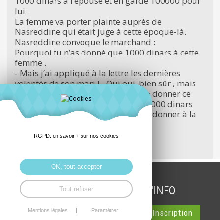
1000 dinars à l’épouse et en garde 100000 pour
lui .
La femme va porter plainte auprès de
Nasreddine qui était juge à cette époque-là.
Nasreddine convoque le marchand :
Pourquoi tu n’as donné que 1000 dinars à cette
femme .
- Mais j’ai appliqué à la lettre les dernières
volontés de son mari ! - Oui oui, bien sûr , mais
tu as compris à l’envers. Il t’a dit de donner ce
que tu voulais et toi tu voulais 100 000 dinars
c’est donc cette somme que tu dois donner à la
femme de ton ami !
RGPD, en savoir + sur nos cookies
Pour
écouter Lucienne
OK, tout accepter
INSCRIPTION LETTRE D'INFO
Tout refuser
Mentions légales
Paramétrer