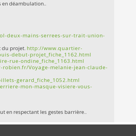
s en déambulation..
Yol-deux-mains-serrees-sur-trait-union-
t du projet.
http://www.quartier-
puis-debut-projet_fiche_1162.html
oire-rue-ondine_fiche_1163.html
r-robien.fr/Voyage-melanie-jean-claude-
billets-gerard_fiche_1052.html
-derriere-mon-masque-visiere-vous-
t en respectant les gestes barrière..