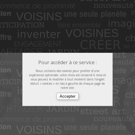
Pour accéder à ce service :
Nous utilisons des cookies pour profiter d'une
expérience optimisée, votre choix est conservé 6 mois et
vous pouvez le modifier à tout moment dans l'onglet
réduit « cookies » en bas à gauche de chaque page de
notre site.