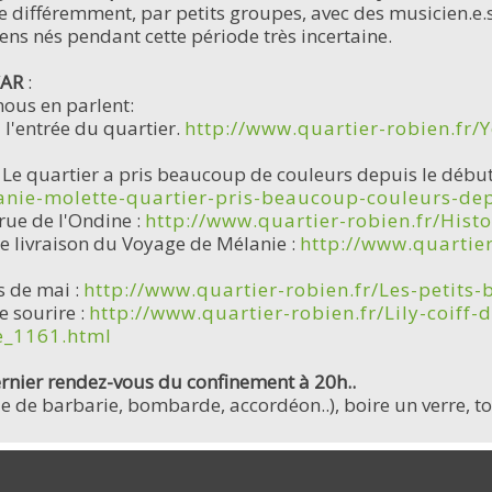
e différemment, par petits groupes, avec des musicien.e.
liens nés pendant cette période très incertaine.
CAR
:
ous en parlent:
 l'entrée du quartier.
http://www.quartier-robien.fr/
: Le quartier a pris beaucoup de couleurs depuis le débu
hanie-molette-quartier-pris-beaucoup-couleurs-de
rue de l'Ondine :
http://www.quartier-robien.fr/Hist
e livraison du Voyage de Mélanie :
http://www.quartie
s de mai :
http://www.quartier-robien.fr/Les-petits-
 sourire :
http://www.quartier-robien.fr/Lily-coiff
e_1161.html
ernier rendez-vous du confinement à 20h..
 de barbarie, bombarde, accordéon..), boire un verre, tou