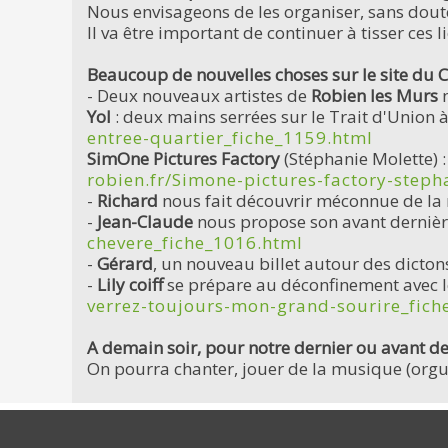
Nous envisageons de les organiser, sans dout
Il va être important de continuer à tisser ces 
Beaucoup de nouvelles choses sur le site du 
- Deux nouveaux artistes de
Robien les Murs
n
Yol
: deux mains serrées sur le Trait d'Union à
entree-quartier_fiche_1159.html
SimOne Pictures Factory
(Stéphanie Molette) 
robien.fr/Simone-pictures-factory-step
-
Richard
nous fait découvrir méconnue de la 
-
Jean-Claude
nous propose son avant dernièr
chevere_fiche_1016.html
-
Gérard
, un nouveau billet autour des dicton
-
Lily coiff
se prépare au déconfinement avec le
verrez-toujours-mon-grand-sourire_fich
A demain soir, pour notre dernier ou avant d
On pourra chanter, jouer de la musique (orgue